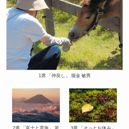
1席 「仲良し」 堀金 敏男
2席 「富士と雲海」 若
3席 「そっとお休み」