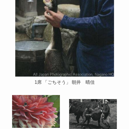
1席 「ごちそう」 朝井 晴佳