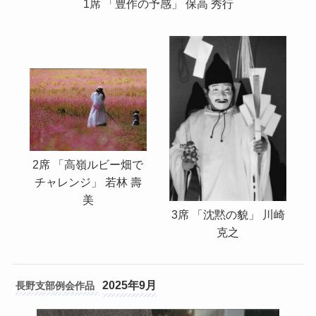
1席 「豊作の予感」 保高 秀行
2席 「高嶺ルビー畑で
チャレンジ」 若林 壽
美
3席 「沈黙の貌」 川崎
克之
2025年9月
長野支部