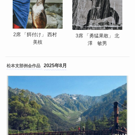
2席 「餌付け」 西村
3席 「勇猛果敢」 北
美枝
澤 敏男
2025年8月
松本支部