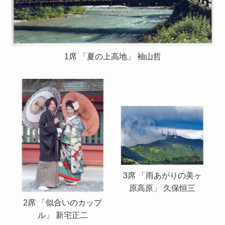
1席 「夏の上高地」 袖山哲
3席 「雨あがりの美ヶ
原高原」 久保恒三
2席 「似合いのカップ
ル」 新宅正二