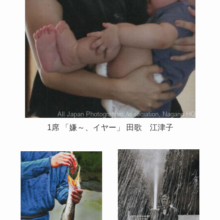
1席 「嫌～、イヤー」 田歌 江津子