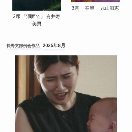
3席 「春望」 丸山淑恵
2席 「湖面で」 有井寿
美男
2025年8月
長野支部