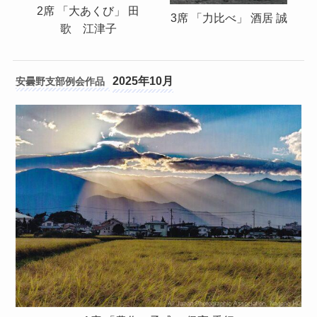
2席 「大あくび」 田
3席 「力比べ」 酒居 誠
歌 江津子
2025年10月
安曇野支部