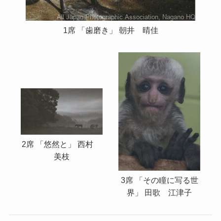
1席 「歯磨き」 朝井 晴佳
2席 「悠然と」 西村
美枝
3席 「その瞳に写る世
界」 田歌 江津子