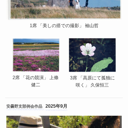
1席 「美しの搭での撮影」 袖山哲
2席 「花の競演」 上條
3席 「高原にて孤独に
健二
咲く」 久保恒三
2025年9月
安曇野支部