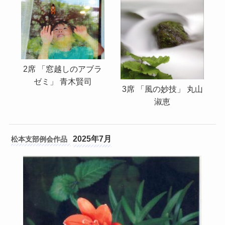
2席 「窓越しのアブラ
ゼミ」 青木賢司
3席 「風の妙技」 丸山
淑恵
2025年7月
松本支部