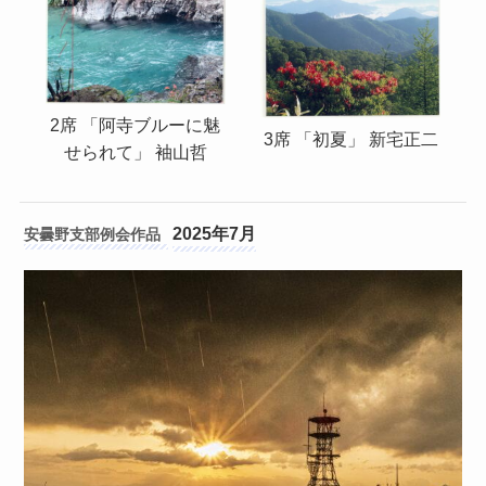
2席 「阿寺ブルーに魅
3席 「初夏」 新宅正二
せられて」 袖山哲
2025年7月
安曇野支部