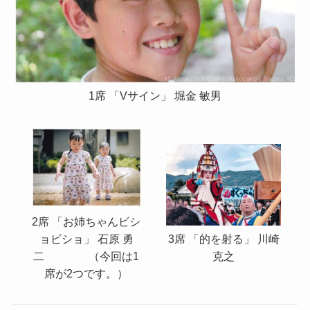
1席 「Vサイン」 堀金 敏男
2席 「お姉ちゃんビシ
ョビショ」 石原 勇
3席 「的を射る」 川崎
二 （今回は1
克之
席が2つです。）