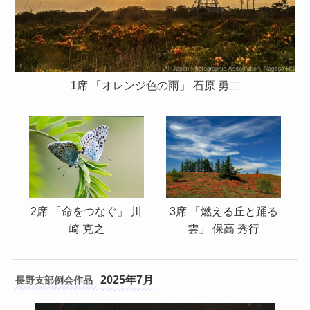
1席 「オレンジ色の雨」 石原 勇二
3席 「燃える丘と踊る
2席 「命をつなぐ」 川
雲」 保高 秀行
崎 克之
2025年7月
長野支部