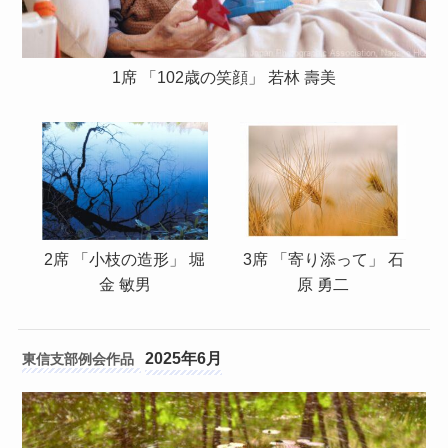
1席 「102歳の笑顔」 若林 壽美
2席 「小枝の造形」 堀
3席 「寄り添って」 石
金 敏男
原 勇二
2025年6月
東信支部