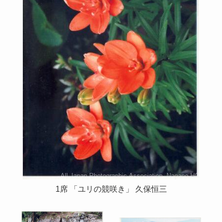
1席 「ユリの競咲き」 久保恒三