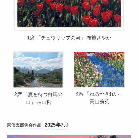
1席 「チュウリップの河」 布施さやか
3席 「わあ〜きれい」
2席 「夏を待つ白馬の
高山義英
山」 袖山哲
2025年7月
東信支部