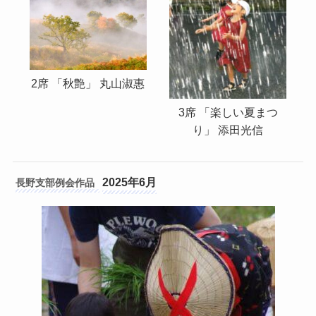
2席 「秋艶」 丸山淑惠
3席 「楽しい夏まつ
り」 添田光信
2025年6月
長野支部