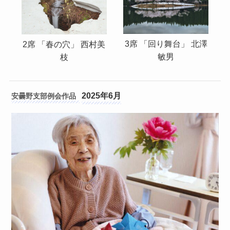
3席 「回り舞台」 北澤
2席 「春の穴」 西村美
敏男
枝
2025年6月
安曇野支部