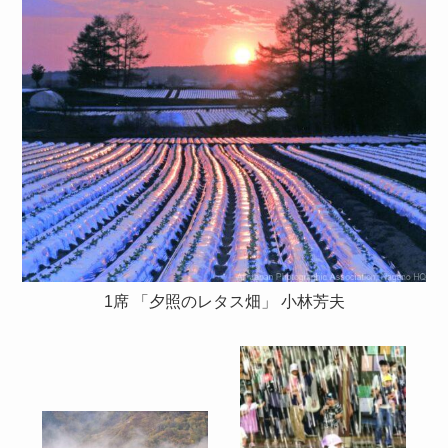
1席 「夕照のレタス畑」 小林芳夫