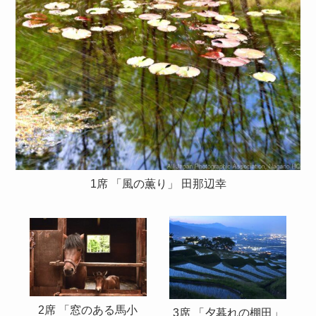
1席 「風の薫り」 田那辺幸
2席 「窓のある馬小
3席 「夕暮れの棚田」