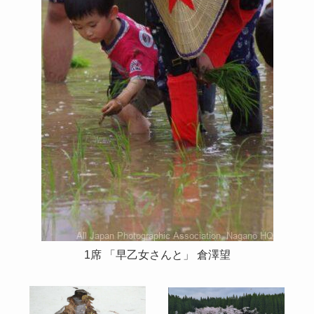
1席 「早乙女さんと」 倉澤望