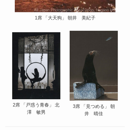
1席 「大天狗」 朝井 美紀子
2席 「戸惑う青春」 北
3席 「見つめる」 朝
澤 敏男
井 晴佳