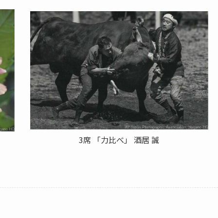
3席 「力比べ」 酒居 誠