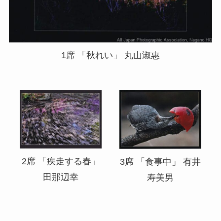
1席 「秋れい」 丸山淑惠
2席 「疾走する春」
3席 「食事中」 有井
田那辺幸
寿美男