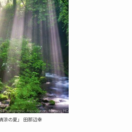
「清涼の夏」 田那辺幸