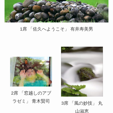
1席 「佐久へようこそ」 有井寿美男
2席 「窓越しのアブ
ラゼミ」 青木賢司
3席 「風の妙技」 丸
山淑恵