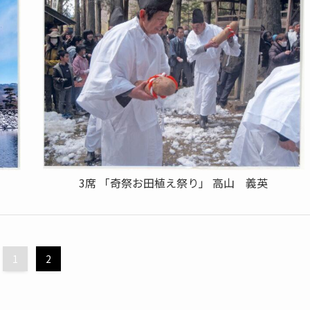
3席 「奇祭お田植え祭り」 高山 義英
1
2