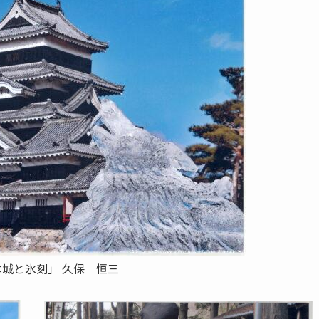
本城と氷刻」 久保 恒三