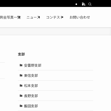
例会写真一覧
ニュース
コンテスト
お問い合わせ
支部
安曇野支部
東信支部
松本支部
長野支部
飯田支部