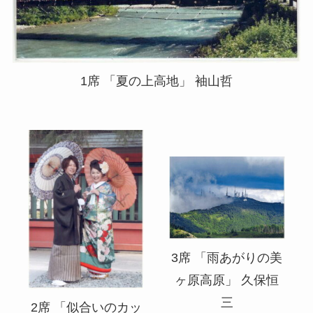
1席 「夏の上高地」 袖山哲
3席 「雨あがりの美
ヶ原高原」 久保恒
三
2席 「似合いのカッ