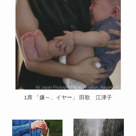
1席 「嫌～、イヤー」 田歌 江津子