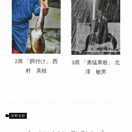
2席 「餌付け」 西
3席 「勇猛果敢」 北
村 美枝
澤 敏男
長野支部